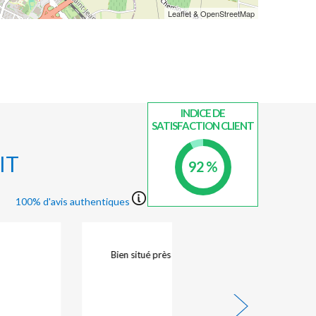
Centre ville
Leaflet & OpenStreetMap
. Au 1er rond point, suivre Saintes
Centre ville
. Au 2ème rond point, suivre Centre ville
. Au 3ème rond point, l'hôtel se situe
sur la gauche
(Distance : 3 km après sortie autoroute)
INDICE DE
SATISFACTION CLIENT
IT
92 %
100% d'avis authentiques
Bien situé près du centre ville historique. Calme et
confortable