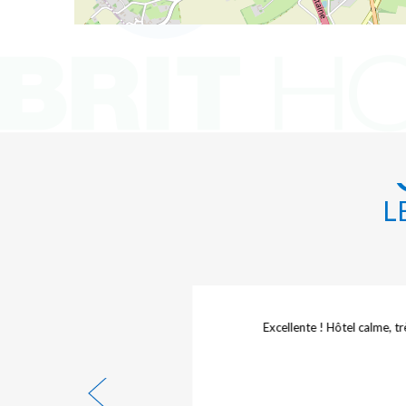
L
 situer pour se restaurer.
Excellente ! Hôtel calme, trè
 climatisation.