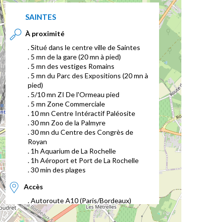
SAINTES
À proximité
. Situé dans le centre ville de Saintes
. 5 mn de la gare (20 mn à pied)
. 5 mn des vestiges Romains
. 5 mn du Parc des Expositions (20 mn à
pied)
. 5/10 mn ZI De l'Ormeau pied
. 5 mn Zone Commerciale
. 10 mn Centre Intéractif Paléosite
. 30 mn Zoo de la Palmyre
. 30 mn du Centre des Congrès de
Royan
. 1h Aquarium de La Rochelle
. 1h Aéroport et Port de La Rochelle
. 30 min des plages
Accès
. Autoroute A10 (Paris/Bordeaux)
. Sortie Saintes
. Après le péage prendre direction