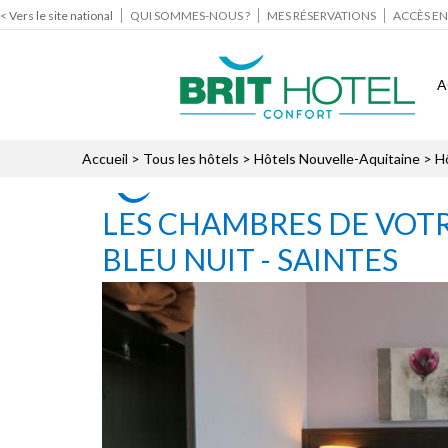
< Vers le site national
QUI SOMMES-NOUS ?
MES RÉSERVATIONS
ACCÈS EN
A
Accueil
>
Tous les hôtels
>
Hôtels Nouvelle-Aquitaine
>
H
LES CHAMBRES DE VOTR
BLEU NUIT - SAINTES