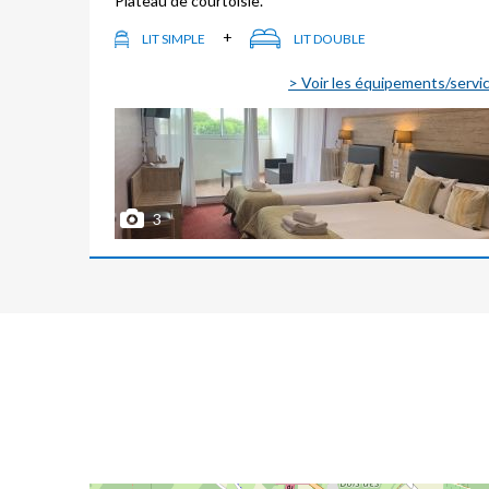
Plateau de courtoisie.
+
LIT SIMPLE
LIT DOUBLE
> Voir les équipements/servi
3