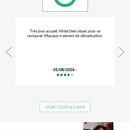
rès bon accueil. Hôtel bien situer pour se
Excellente !
staurer. Manque vraiment de climatisation.
01/08/2026 -
VOIR TOUS LES AVIS