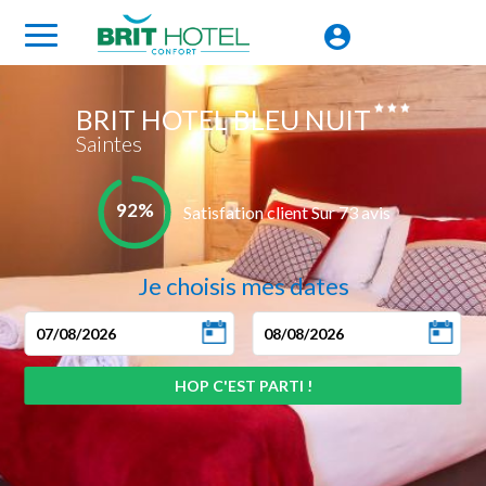
BRIT HOTEL BLEU NUIT
Saintes
92%
Satisfation client Sur 73 avis
Je choisis mes dates